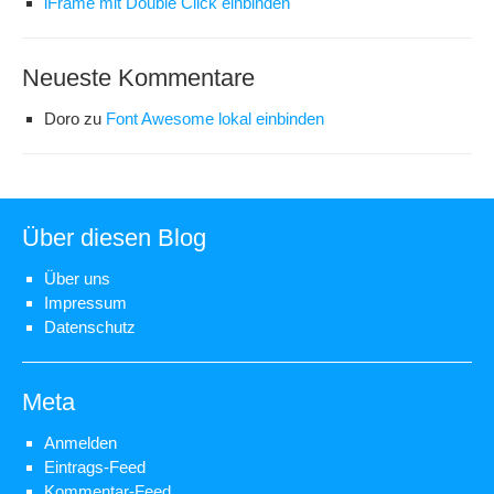
iFrame mit Double Click einbinden
Neueste Kommentare
Doro
zu
Font Awesome lokal einbinden
Über diesen Blog
Über uns
Impressum
Datenschutz
Meta
Anmelden
Eintrags-Feed
Kommentar-Feed