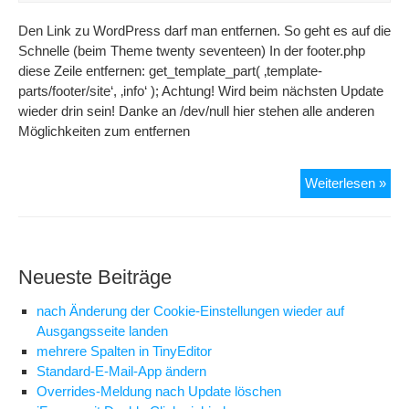
Den Link zu WordPress darf man entfernen. So geht es auf die
Schnelle (beim Theme twenty seventeen) In der footer.php
diese Zeile entfernen: get_template_part( ‚template-
parts/footer/site‘, ‚info‘ ); Achtung! Wird beim nächsten Update
wieder drin sein! Danke an /dev/null hier stehen alle anderen
Möglichkeiten zum entfernen
Wor
Weiterlesen »
Lin
ent
Neueste Beiträge
nach Änderung der Cookie-Einstellungen wieder auf
Ausgangsseite landen
mehrere Spalten in TinyEditor
Standard-E-Mail-App ändern
Overrides-Meldung nach Update löschen