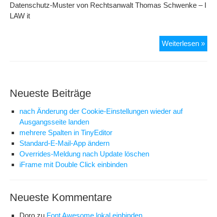
Datenschutz-Muster von Rechtsanwalt Thomas Schwenke – I
LAW it
Imp
Weiterlesen »
Ges
Neueste Beiträge
nach Änderung der Cookie-Einstellungen wieder auf
Ausgangsseite landen
mehrere Spalten in TinyEditor
Standard-E-Mail-App ändern
Overrides-Meldung nach Update löschen
iFrame mit Double Click einbinden
Neueste Kommentare
Doro
zu
Font Awesome lokal einbinden