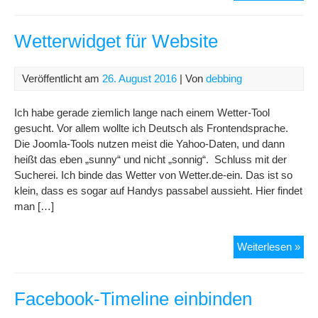
Dom
mit
/
Wetterwidget für Website
ohn
ww
Veröffentlicht am
26. August 2016
| Von
debbing
per
hta
Ich habe gerade ziemlich lange nach einem Wetter-Tool
gesucht. Vor allem wollte ich Deutsch als Frontendsprache.
Die Joomla-Tools nutzen meist die Yahoo-Daten, und dann
heißt das eben „sunny“ und nicht „sonnig“. Schluss mit der
Sucherei. Ich binde das Wetter von Wetter.de-ein. Das ist so
klein, dass es sogar auf Handys passabel aussieht. Hier findet
man […]
Wet
Weiterlesen »
für
Web
Facebook-Timeline einbinden