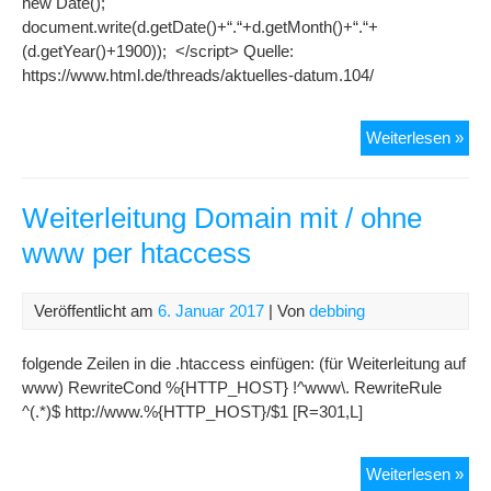
new Date();
document.write(d.getDate()+“.“+d.getMonth()+“.“+
(d.getYear()+1900)); </script> Quelle:
https://www.html.de/threads/aktuelles-datum.104/
Akt
Weiterlesen »
Da
in
Bei
Weiterleitung Domain mit / ohne
ein
www per htaccess
Veröffentlicht am
6. Januar 2017
| Von
debbing
folgende Zeilen in die .htaccess einfügen: (für Weiterleitung auf
www) RewriteCond %{HTTP_HOST} !^www\. RewriteRule
^(.*)$ http://www.%{HTTP_HOST}/$1 [R=301,L]
Weit
Weiterlesen »