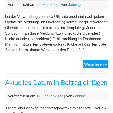
Veröffentlicht am
25. Mai 2022
| Von
debbing
bei der Verwendung von helix Ultimate erscheint nach jedem
Update die Meldung: „nn Override(s) sollten überprüft werden!“
Obwohl sich offensichtlich nichts am Template geändert hat.
So löscht man diese Meldung (bzw. checkt die Overrides)
Klicke auf die (rot markierte) Fehlermeldung im Dashboard.
Man kommt zur Templateverwaltung. Klicke auf das Template
Shaper_Helixultimate Wähle dort den Reiter: […]
Ove
Weiterlesen »
Mel
nac
Upd
Aktuelles Datum in Beitrag einfügen
lös
Veröffentlicht am
17. Januar 2022
| Von
debbing
<script language=“javascript“ type=“text/javascript“> var d =