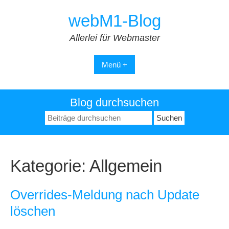
Zum
webM1-Blog
Inhalt
springen
Allerlei für Webmaster
Menü +
Blog durchsuchen
Suchen
nach:
Kategorie:
Allgemein
Overrides-Meldung nach Update
löschen