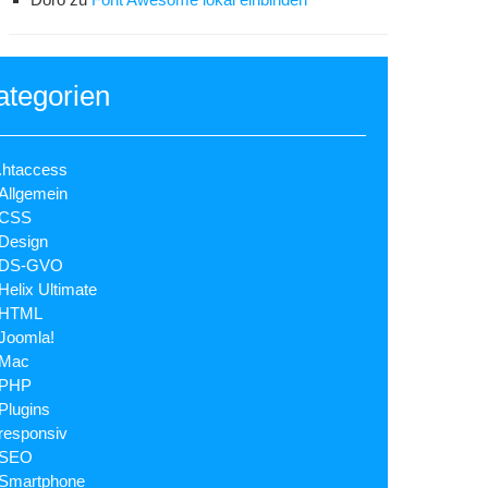
ategorien
.htaccess
Allgemein
CSS
Design
DS-GVO
Helix Ultimate
HTML
Joomla!
Mac
PHP
Plugins
responsiv
SEO
Smartphone