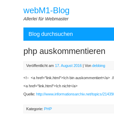
Zum
webM1-Blog
Inhalt
springen
Allerlei für Webmaster
Blog durchsuchen
php auskommentieren
Veröffentlicht am
17. August 2016
| Von
debbing
<!– <a href=“link.html“>Ich bin auskommentiert</a> /
<a href=“link.html“>Ich nicht</a>
Quelle:
http://www.informationsarchiv.net/topics/21439/
Kategorie:
PHP