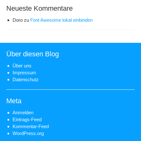
Neueste Kommentare
Doro
zu
Font Awesome lokal einbinden
Über diesen Blog
Über uns
Impressum
Datenschutz
Meta
Anmelden
Eintrags-Feed
Kommentar-Feed
WordPress.org