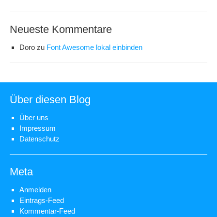
Neueste Kommentare
Doro
zu
Font Awesome lokal einbinden
Über diesen Blog
Über uns
Impressum
Datenschutz
Meta
Anmelden
Eintrags-Feed
Kommentar-Feed